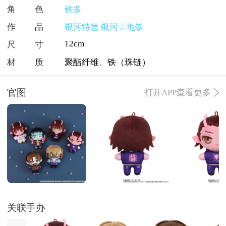
角色
铁多
作品
银河特急 银河☆地铁
12cm
尺寸
材质
聚酯纤维、铁（珠链）
官图
打开APP查看更多
关联手办