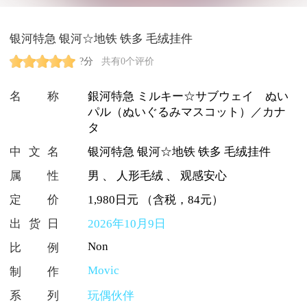
银河特急 银河☆地铁 铁多 毛绒挂件
?分
共有0个评价
名称
銀河特急 ミルキー☆サブウェイ ぬい
パル（ぬいぐるみマスコット）／カナ
タ
中文名
银河特急 银河☆地铁 铁多 毛绒挂件
属性
男
、
人形毛绒
、
观感安心
定价
1,980日元 （含税，84元）
出货日
2026年10月9日
Non
比例
Movic
制作
系列
玩偶伙伴