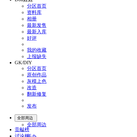
分区首页
资料库
相册
最新发售
最新入库
好评
我的收藏
上报缺失
GK/DIY
分区首页
原创作品
灰模上色
改造
翻新修复
发布
全部周边
全部周边
贡献榜
讨论板
手办