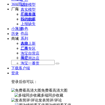
360°照片
动漫模型
厂商
真实模型
厂商首页
毛绒布偶
我的收藏
Doll娃娃
上报缺失
角色
小黑屋
作品
历史
系列
商城
人物
商品上新
厂商
二手专区
淘宝自营店
用户
淘宝周边店
淘宝一番赏
下载客户端
登录
登录后你可以：
免费看高清大图
多端同步收藏
发表简评/评论