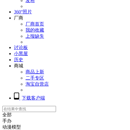
发布
360°照片
厂商
厂商首页
我的收藏
上报缺失
讨论板
小黑屋
历史
商城
商品上新
二手专区
淘宝自营店
下载客户端
全部
手办
动漫模型