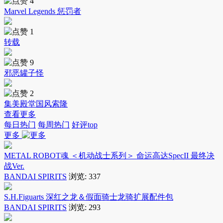
4
Marvel Legends 惩罚者
1
转载
9
邪恶罐子怪
2
集美殿堂国风索隆
查看更多
每日热门
每周热门
好评top
更多
METAL ROBOT魂 ＜机动战士系列＞ 命运高达SpecII 最终决
战Ver.
BANDAI SPIRITS
浏览:
337
S.H.Figuarts 深红之龙＆假面骑士龙骑扩展配件包
BANDAI SPIRITS
浏览:
293