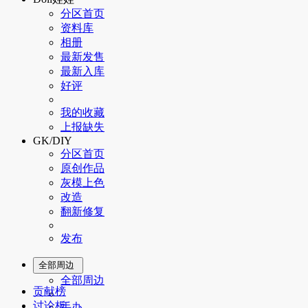
分区首页
资料库
相册
最新发售
最新入库
好评
我的收藏
上报缺失
GK/DIY
分区首页
原创作品
灰模上色
改造
翻新修复
发布
全部周边
全部周边
贡献榜
讨论板
手办