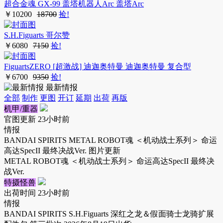
超合金魂 GX-99 盖塔机器人Arc 盖塔Arc
￥
10200
18700
捡!
S.H.Figuarts 哥尔赞
￥
6080
7150
捡!
FiguartsZERO [超激战] 迪迦奥特曼 迪迦奥特曼 复合型
￥
6700
9350
捡!
最新情报
全部
制作
更图
开订
延期
出荷
再版
机甲/重器
官图更新
23小时前
情报
BANDAI SPIRITS METAL ROBOT魂 ＜机动战士系列＞ 命运
高达SpecII 最终决战Ver. 图片更新
METAL ROBOT魂 ＜机动战士系列＞ 命运高达SpecII 最终决
战Ver.
特摄怪兽
出荷时间
23小时前
情报
BANDAI SPIRITS S.H.Figuarts 深红之龙＆假面骑士龙骑扩展