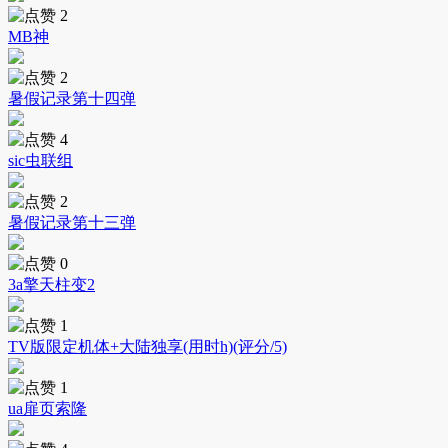
2
MB神
2
暑假记录第十四弹
4
sic虫联组
2
暑假记录第十三弹
0
3a擎天柱变2
1
TV版限定机体+大陆独享(用时h)(评分/5)
1
ua扉页索隆