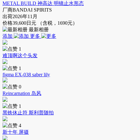
METAL BUILD 神高达 明镜止水形态
厂商
BANDAI SPIRITS
出荷
2026年11月
价格
39,600日元 （含税，1690元）
最新相册
添加
更多
1
难顶啊这个头发
1
figma EX-038 saber lily
0
Reincarnation 岛风
1
黑铁休止符 斯利普随拍
4
新十年 屏摄