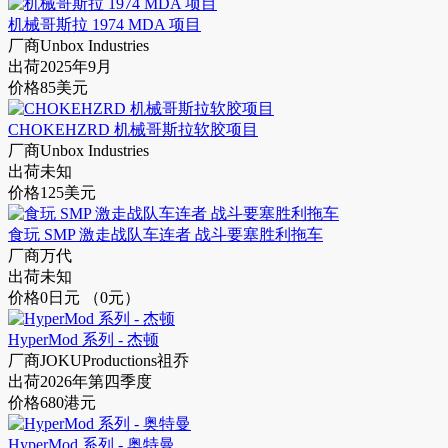
机械哥斯拉 1974 MDA 项目
厂商
Unbox Industries
出荷
2025年9月
价格
85美元
CHOKEHZRD 机械哥斯拉软胶项目
厂商
Unbox Industries
出荷
未知
价格
125美元
食玩 SMP 激走战队车连者 战斗要塞胜利拖车
厂商
万代
出荷
未知
价格
0日元 （0元）
HyperMod 系列 - 杰顿
厂商
JOKUProductions祖乔
出荷
2026年第四季度
价格
680港元
HyperMod 系列 - 奥特曼