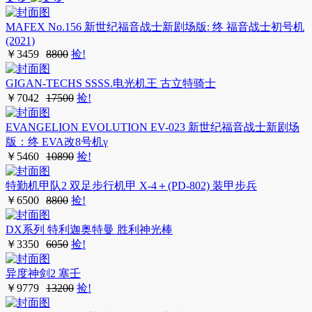
MAFEX No.156 新世纪福音战士新剧场版: 终 福音战士初号机
(2021)
￥
3459
8800
捡!
GIGAN-TECHS SSSS.电光机王 古立特骑士
￥
7042
17500
捡!
EVANGELION EVOLUTION EV-023 新世纪福音战士新剧场
版：终 EVA改8号机γ
￥
5460
10890
捡!
特勤机甲队2 双足步行机甲 X-4＋(PD-802) 装甲步兵
￥
6500
8800
捡!
DX系列 特利迦奥特曼 胜利神光棒
￥
3350
6050
捡!
异度神剑2 塞壬
￥
9779
13200
捡!