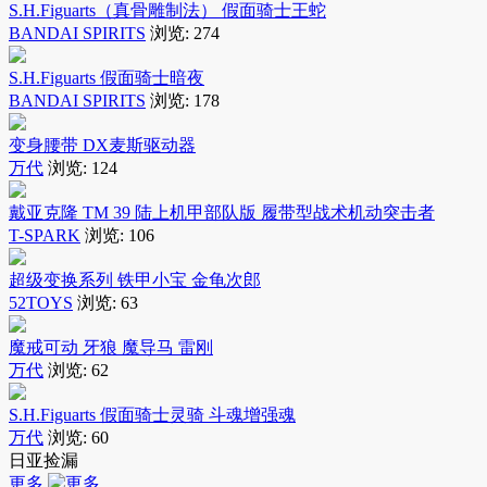
S.H.Figuarts（真骨雕制法） 假面骑士王蛇
BANDAI SPIRITS
浏览:
274
S.H.Figuarts 假面骑士暗夜
BANDAI SPIRITS
浏览:
178
变身腰带 DX麦斯驱动器
万代
浏览:
124
戴亚克隆 TM 39 陆上机甲部队版 履带型战术机动突击者
T-SPARK
浏览:
106
超级变换系列 铁甲小宝 金龟次郎
52TOYS
浏览:
63
魔戒可动 牙狼 魔导马 雷刚
万代
浏览:
62
S.H.Figuarts 假面骑士灵骑 斗魂增强魂
万代
浏览:
60
日亚捡漏
更多