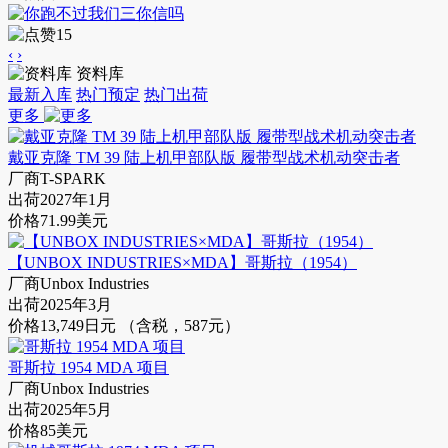
15
‹
›
资料库
最新入库
热门预定
热门出荷
更多
戴亚克隆 TM 39 陆上机甲部队版 履带型战术机动突击者
厂商
T-SPARK
出荷
2027年1月
价格
71.99美元
【UNBOX INDUSTRIES×MDA】哥斯拉（1954）
厂商
Unbox Industries
出荷
2025年3月
价格
13,749日元 （含税，587元）
哥斯拉 1954 MDA 项目
厂商
Unbox Industries
出荷
2025年5月
价格
85美元