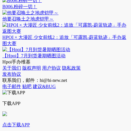
B006.粉碎一切！
他要召唤土之地虎铠甲～
HPOI × 大漫匠 少女前线2：追放「可露凯-蔚蓝轨迹」手办返
图大赛
【Hpoi】7月到货暑期晒图活动
Hpoi手办维基
关于我们
版权声明
用户协议
隐私政策
发布协议
联系我们，邮件：hi@hi-new.net
电子邮件
贴吧
建议&BUG
下载APP
点击下载APP