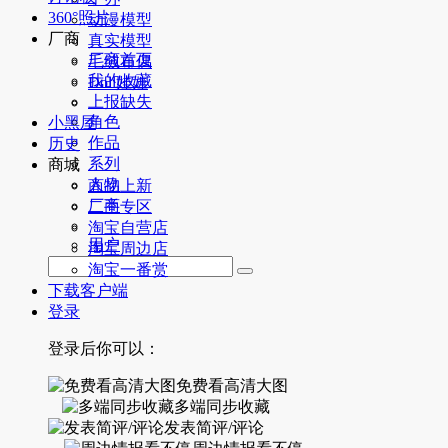
360°照片
动漫模型
厂商
真实模型
厂商首页
毛绒布偶
我的收藏
Doll娃娃
上报缺失
角色
小黑屋
作品
历史
系列
商城
人物
商品上新
厂商
二手专区
淘宝自营店
用户
淘宝周边店
淘宝一番赏
下载客户端
登录
登录后你可以：
免费看高清大图
多端同步收藏
发表简评/评论