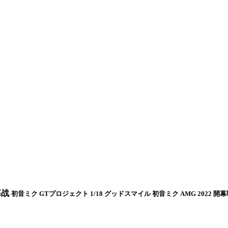
幕战
初音ミク GTプロジェクト 1/18 グッドスマイル 初音ミク AMG 2022 開幕戦