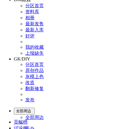
分区首页
资料库
相册
最新发售
最新入库
好评
我的收藏
上报缺失
GK/DIY
分区首页
原创作品
灰模上色
改造
翻新修复
发布
全部周边
全部周边
贡献榜
讨论板
手办