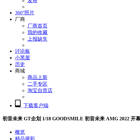
发布
360°照片
厂商
厂商首页
我的收藏
上报缺失
讨论板
小黑屋
历史
商城
商品上新
二手专区
淘宝自营店
下载客户端
初音未来 GT企划 1/18 GOODSMILE 初音未来 AMG 2022 开
概览
精品摄影