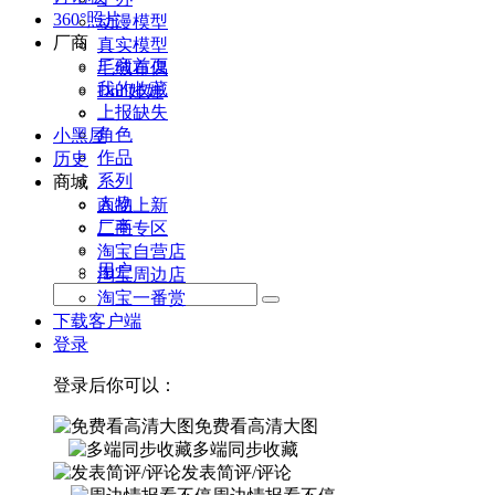
360°照片
动漫模型
厂商
真实模型
厂商首页
毛绒布偶
我的收藏
Doll娃娃
上报缺失
角色
小黑屋
作品
历史
系列
商城
人物
商品上新
厂商
二手专区
淘宝自营店
用户
淘宝周边店
淘宝一番赏
下载客户端
登录
登录后你可以：
免费看高清大图
多端同步收藏
发表简评/评论