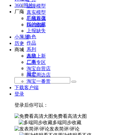
360°照片
动漫模型
厂商
真实模型
厂商首页
毛绒布偶
我的收藏
Doll娃娃
上报缺失
角色
小黑屋
作品
历史
系列
商城
人物
商品上新
厂商
二手专区
淘宝自营店
用户
淘宝周边店
淘宝一番赏
下载客户端
登录
登录后你可以：
免费看高清大图
多端同步收藏
发表简评/评论