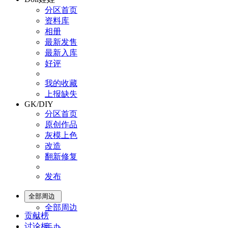
分区首页
资料库
相册
最新发售
最新入库
好评
我的收藏
上报缺失
GK/DIY
分区首页
原创作品
灰模上色
改造
翻新修复
发布
全部周边
全部周边
贡献榜
讨论板
手办