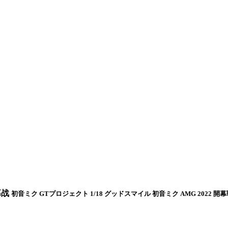
幕战
初音ミク GTプロジェクト 1/18 グッドスマイル 初音ミク AMG 2022 開幕戦