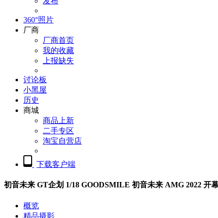
发布
360°照片
厂商
厂商首页
我的收藏
上报缺失
讨论板
小黑屋
历史
商城
商品上新
二手专区
淘宝自营店
下载客户端
初音未来 GT企划 1/18 GOODSMILE 初音未来 AMG 2022 开
概览
精品摄影