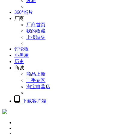
发布
360°照片
厂商
厂商首页
我的收藏
上报缺失
讨论板
小黑屋
历史
商城
商品上新
二手专区
淘宝自营店
下载客户端
概览
精品摄影