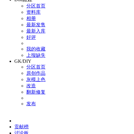
分区首页
资料库
相册
最新发售
最新入库
好评
我的收藏
上报缺失
GK/DIY
分区首页
原创作品
灰模上色
改造
翻新修复
发布
贡献榜
讨论板