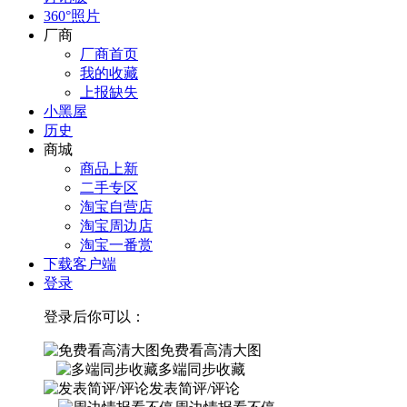
360°照片
厂商
厂商首页
我的收藏
上报缺失
小黑屋
历史
商城
商品上新
二手专区
淘宝自营店
淘宝周边店
淘宝一番赏
下载客户端
登录
登录后你可以：
免费看高清大图
多端同步收藏
发表简评/评论