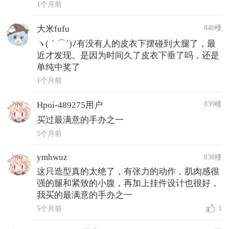
1个月前
840楼
大米fufu
ヽ(｀⌒´)ﾉ有没有人的皮衣下摆碰到大腿了，最
近才发现。是因为时间久了皮衣下垂了吗，还是
单纯中奖了
1个月前
839楼
Hpoi-489275用户
买过最满意的手办之一
5个月前
ymhwuz
838楼
这只造型真的太绝了，有张力的动作，肌肉感很
强的腿和紧致的小腹，再加上挂件设计也很好，
我买的最满意的手办之一
1
5个月前