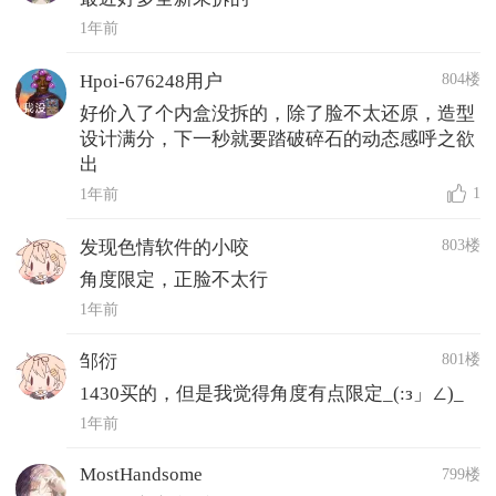
1年前
804楼
Hpoi-676248用户
好价入了个内盒没拆的，除了脸不太还原，造型
设计满分，下一秒就要踏破碎石的动态感呼之欲
出
1
1年前
803楼
发现色情软件的小咬
角度限定，正脸不太行
1年前
801楼
邹衍
1430买的，但是我觉得角度有点限定_(:з」∠)_
1年前
MostHandsome
799楼