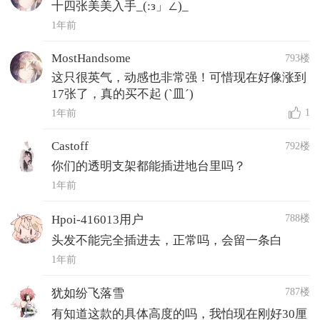
十四张美美入手_(:з」∠)_
1年前
MostHandsome
793楼
这只很英气，动感也非常强！可惜现在好像涨到
17张了，真的买不起 (`皿´)
1
1年前
Castoff
792楼
你们的透明支架都能插进地台里吗？
1年前
788楼
Hpoi-416013用户
头发不能完全插进去，正常吗，会留一条白
1年前
787楼
犹如纷飞落雪
有知道这款的具体高度的吗，我怕现在刚好30厘