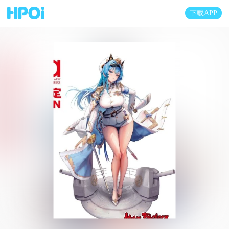
下载APP