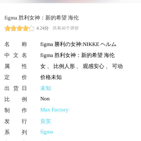
figma 胜利女神：新的希望 海伦
4.24分
共有46个评价
名称
figma 勝利の女神:NIKKE ヘルム
中文名
figma 胜利女神：新的希望 海伦
属性
女
、
比例人形
、
观感安心
、
可动
定价
价格未知
出货日
未知
Non
比例
Max Factory
制作
发行
良笑
figma
系列