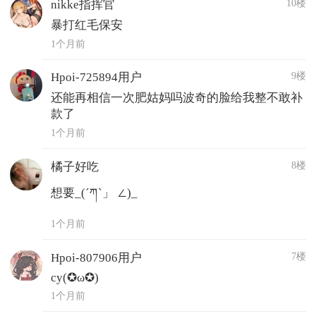
10楼
nikke指挥官
暴打红毛保安
1个月前
9楼
Hpoi-725894用户
还能再相信一次肥姑妈吗波奇的脸给我整不敢补
款了
1个月前
8楼
橘子好吃
想要_(´ཀ`」 ∠)_
1个月前
7楼
Hpoi-807906用户
cy(✪ω✪)
1个月前