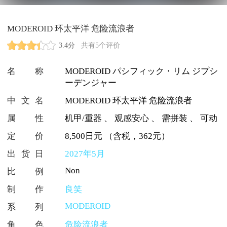
MODEROID 环太平洋 危险流浪者
3.4分
共有5个评价
名称
MODEROID パシフィック・リム ジプシ
ーデンジャー
中文名
MODEROID 环太平洋 危险流浪者
属性
机甲/重器
、
观感安心
、
需拼装
、
可动
定价
8,500日元 （含税，362元）
出货日
2027年5月
Non
比例
制作
良笑
MODEROID
系列
角色
危险流浪者