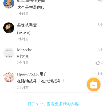
驱风油榴莲好闻
这个是拼装的哎
1小时前
3楼
叁塊贰毛壹
(๑•̀ω•́๑)
2小时前
Mazecho
2楼
别太贵
1
2个月前
1楼
Hpoi-775330用户
在陆地战斗！在大海战斗！
1
2个月前
打开APP，查看更多精彩内容