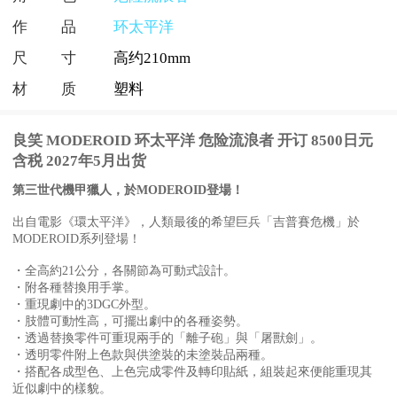
作品
环太平洋
尺寸
高约210mm
材质
塑料
良笑 MODEROID 环太平洋 危险流浪者 开订 8500日元
含税 2027年5月出货
第三世代機甲獵人，於MODEROID登場！
出自電影《環太平洋》，人類最後的希望巨兵「吉普賽危機」於
MODEROID系列登場！
・全高約21公分，各關節為可動式設計。
・附各種替換用手掌。
・重現劇中的3DGC外型。
・肢體可動性高，可擺出劇中的各種姿勢。
・透過替換零件可重現兩手的「離子砲」與「屠獸劍」。
・透明零件附上色款與供塗裝的未塗裝品兩種。
・搭配各成型色、上色完成零件及轉印貼紙，組裝起來便能重現其
近似劇中的樣貌。