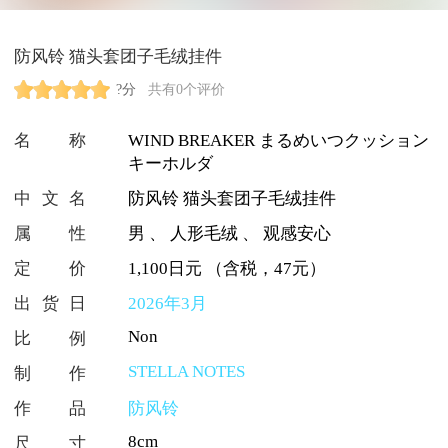
防风铃 猫头套团子毛绒挂件
?分
共有0个评价
名称
WIND BREAKER まるめいつクッション
キーホルダ
中文名
防风铃 猫头套团子毛绒挂件
属性
男
、
人形毛绒
、
观感安心
定价
1,100日元 （含税，47元）
出货日
2026年3月
Non
比例
STELLA NOTES
制作
作品
防风铃
8cm
尺寸