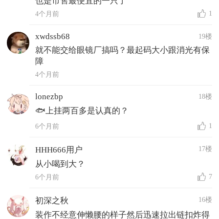
也是市售最便宜的一只了
1
4个月前
xwdssb68
19楼
就不能交给眼镜厂搞吗？最起码大小跟消光有保
障
4个月前
lonezbp
18楼
🐟上挂两百多是认真的？
1
6个月前
17楼
HHH666用户
从小喝到大？
7
6个月前
16楼
初深之秋
装作不经意伸懒腰的样子然后迅速拉出链扣炸得