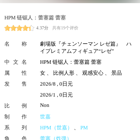
HPM 链锯人：蕾塞篇 蕾塞
4.37分
共有19个评价
名称
劇場版『チェンソーマン レゼ篇』 ハ
イプレミアムフィギュア“レゼ”
中文名
HPM 链锯人：蕾塞篇 蕾塞
属性
女
、
比例人形
、
观感安心
、
景品
发售
2026/8 , 0日元
2026/1 , 0日元
Non
比例
制作
世嘉
系列
HPM（世嘉）
、
PM
角色
蕾塞（炸弹）