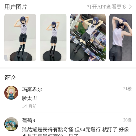
用户图片
打开APP查看更多
评论
21楼
玛露希尔
脸太丑
1个月前
20楼
葡萄R
雖然還是長得有點奇怪 但94元還行 就訂了 好像