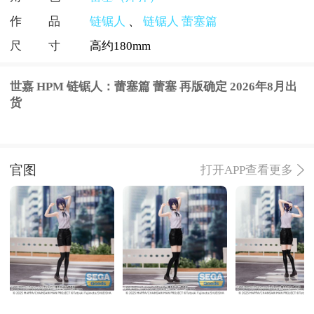
作品
链锯人
、
链锯人 蕾塞篇
尺寸
高约180mm
世嘉 HPM 链锯人：蕾塞篇 蕾塞 再版确定 2026年8月出
货
官图
打开APP查看更多