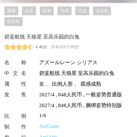
裸腿
白发
短发
性感
吊篮
水晶鞋
兔女郎
碧蓝航线 天狼星 至高乐园的白兔
4.46分
共有459个评价
名称
アズールレーン シリアス
中文名
碧蓝航线 天狼星 至高乐园的白兔
属性
女
、
比例人形
、
观感成熟
发售
2027/4 , 848人民币 , 一般姿势普通版
2027/4 , 848人民币 , 捆绑姿势特别版
1/6
比例
AniGame
制作
AmiAmi