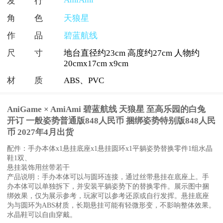
发行
角色
天狼星
作品
碧蓝航线
尺寸
地台直径约23cm 高度约27cm 人物约
20cmx17cm x9cm
材质
ABS、PVC
AniGame × AmiAmi 碧蓝航线 天狼星 至高乐园的白兔
开订 一般姿势普通版848人民币 捆绑姿势特别版848人民
币 2027年4月出货
配件：手办本体x1悬挂底座x1悬挂圆环x1平躺姿势替换零件1组水晶
鞋1双、
悬挂装饰用丝带若干
产品说明：手办本体可以与圆环连接，通过丝带悬挂在底座上。手
办本体可以单独拆下，并安装平躺姿势下的替换零件。展示图中捆
绑效果，仅为展示参考，玩家可以参考还原或自行发挥。悬挂底座
为与圆环为ABS材质，长期悬挂可能有轻微形变，不影响整体效果。
水晶鞋可以自由穿戴。