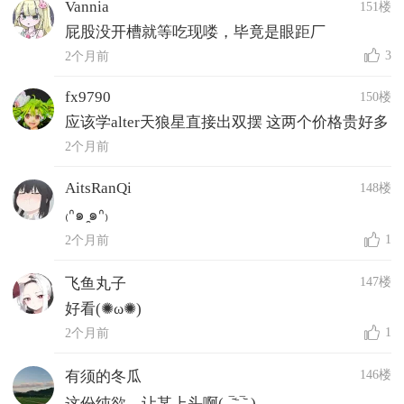
Vannia
151楼
屁股没开槽就等吃现喽，毕竟是眼距厂
3
2个月前
fx9790
150楼
应该学alter天狼星直接出双摆 这两个价格贵好多
2个月前
AitsRanQi
148楼
₍ᐢ๑ ̯๑ᐢ₎
1
2个月前
147楼
飞鱼丸子
好看(✺ω✺)
1
2个月前
146楼
有须的冬瓜
这份纯欲，让某上头啊(˶‾᷄⁻̫‾᷅˵)