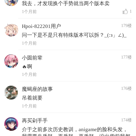
我去，才发现换个手势就当两个版本卖
1
1个月前
179楼
Hpoi-822201用户
问一下是不是只有特殊版本可以拆？_(:з」∠)_
1个月前
177楼
小圆前辈
🔥啊
1个月前
176楼
魔蝎座的故事
吊着就要
1个月前
174楼
再买剁手手
介于之前多次历史教训，anigame的脸和头发，