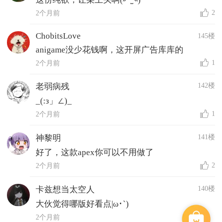
2
2个月前
ChobitsLove
145楼
anigame没少花钱啊，这开屏广告库库的
1
2个月前
142楼
老弱病残
_(:з」∠)_
1
2个月前
141楼
神黎明
好了，这款apex你可以不用做了
2
2个月前
140楼
卡兹想当太空人
大伙觉得哪版好看点|ω･`)
2个月前