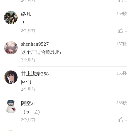
2个月前
159楼
络凡
！
1
2个月前
shenhan9527
157楼
这个厂适合吃现吗
2个月前
156楼
井上泷奈258
|ω･`)
2个月前
155楼
阿空21
_(:з」∠)_
1
2个月前