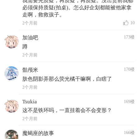
我需要先质疑，再质疑，再质疑。没出货前我都
必须保持质疑(拍桌)。怎么好企划都能被他家拿
走啊，救救孩子。
10
2个月前
173楼
加油吧
蹲
2个月前
170楼
骷颅米
肤色阴影弄那么荧光橘干嘛啊，白瞎了
2个月前
Tsukia
169楼
这不是铁环吗，一直挂着会不会变形？
2个月前
166楼
魔蝎座的故事