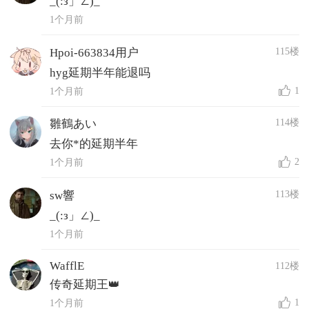
_(:з」∠)_
1个月前
115楼
Hpoi-663834用户
hyg延期半年能退吗
1
1个月前
114楼
雛鶴あい
去你*的延期半年
2
1个月前
113楼
sw響
_(:з」∠)_
1个月前
WafflE
112楼
传奇延期王👑
1
1个月前