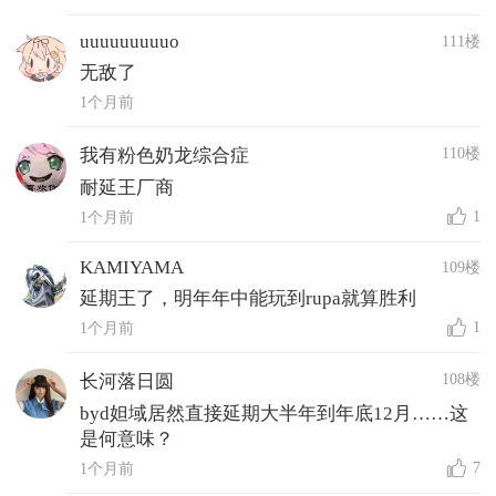
uuuuuuuuuo
111楼
无敌了
1个月前
110楼
我有粉色奶龙综合症
耐延王厂商
1
1个月前
KAMIYAMA
109楼
延期王了，明年年中能玩到rupa就算胜利
1
1个月前
108楼
长河落日圆
byd妲域居然直接延期大半年到年底12月……这
是何意味？
7
1个月前