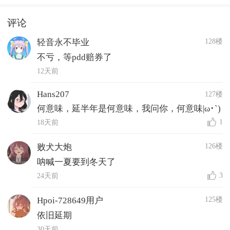
评论
128楼
轻音永不毕业
不亏，等pdd赔券了
12天前
Hans207
127楼
何意味，延半年是何意味，我问你，何意味|ω･`)
1
18天前
126楼
败犬大炮
呐喊一夏要到冬天了
3
24天前
125楼
Hpoi-728649用户
依旧延期
30天前