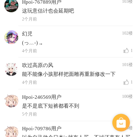
103楼
Hpoi-767889用户
这玩意估计也会延期吧
2个月前
102楼
幻児
(っ﹏-) .｡
1
4个月前
101楼
吹过高原の风
能不能像小孩那样把面雕再重新修改一下
1
4个月前
100楼
Hpoi-246569用户
是不是底下短裤都看不到
5个月前
99楼
Hpoi-709786用户