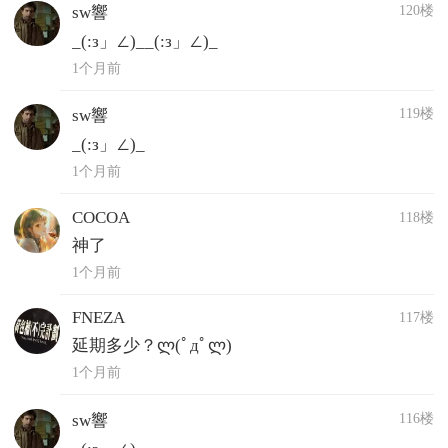
120楼
sw響
_(:з」∠)__(:з」∠)_
1个月前
119楼
sw響
_(:з」∠)_
1个月前
COCOA
118楼
神了
1个月前
FNEZA
117楼
延期多少？ლ(ﾟдﾟლ)
1个月前
116楼
sw響