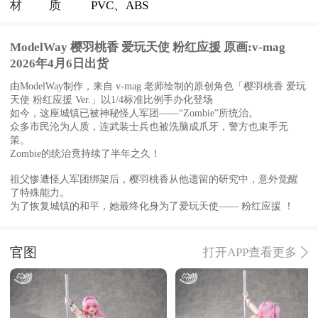
材质
PVC、ABS
ModelWay 樱羽桃香 爱玩天使 粉红应援 原画:v-mag
2026年4月6日出货
由ModelWay制作，来自 v-mag 老师绘制的原创角色「樱羽桃香 爱玩
天使 粉红应援 Ver.」以1/4标准比例手办化登场
如今，这座城镇已被神秘怪人军团——“Zombie”所统治。
众多市民沦为人质，连武装士兵也被洗脑成爪牙，警方也束手无
策。
Zombie的统治竟持续了半年之久！
祖父惨遭怪人军团绑架后，樱羽桃香从他遗留的研究中，意外觉醒
了特殊能力。
为了恢复城镇的和平，她最终化身为了爱玩天使—— 粉红应援 ！
官图
打开APP查看更多