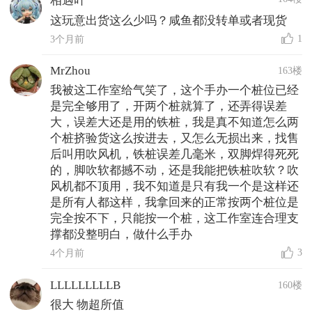
相遇吖
这玩意出货这么少吗？咸鱼都没转单或者现货
1
3个月前
MrZhou
163楼
我被这工作室给气笑了，这个手办一个桩位已经
是完全够用了，开两个桩就算了，还弄得误差
大，误差大还是用的铁桩，我是真不知道怎么两
个桩挤验货这么按进去，又怎么无损出来，找售
后叫用吹风机，铁桩误差几毫米，双脚焊得死死
的，脚吹软都撼不动，还是我能把铁桩吹软？吹
风机都不顶用，我不知道是只有我一个是这样还
是所有人都这样，我拿回来的正常按两个桩位是
完全按不下，只能按一个桩，这工作室连合理支
撑都没整明白，做什么手办
3
4个月前
LLLLLLLLLB
160楼
很大 物超所值