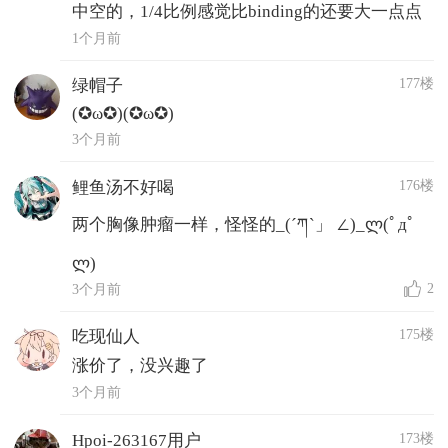
中空的，1/4比例感觉比binding的还要大一点点
1个月前
177楼
绿帽子
(✪ω✪)(✪ω✪)
3个月前
176楼
鲤鱼汤不好喝
两个胸像肿瘤一样，怪怪的_(´ཀ`」 ∠)_ლ(ﾟдﾟ
ლ)
2
3个月前
175楼
吃现仙人
涨价了，没兴趣了
3个月前
173楼
Hpoi-263167用户