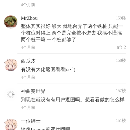
4个月前
MrZhou
159楼
整体其实很好 够大 就地台弄了两个铁桩 只能一
个桩位对得上 两个是完全按不进去 我搞不懂搞
两个桩干嘛 一个桩都够了
2
4个月前
158楼
西瓜皮
有没有大佬返图看看|ω･`)
4个月前
157楼
神曲奏世界
到现在就没有有用户返图吗。想看看做的怎么样
4个月前
151楼
一位绅士
镜像freeing莉亚丝啊喂