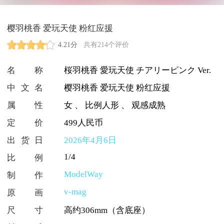
樱羽桃香 爱玩天使 粉红应援
4.21分
共有214个评价
名称
桜羽桃香 愛玩天使 チアリーピンク Ver.
中文名
樱羽桃香 爱玩天使 粉红应援
属性
女
、
比例人形
、
观感成熟
定价
499人民币
出货日
2026年4月6日
1/4
比例
ModelWay
制作
v-mag
原画
尺寸
高约306mm（含底座）