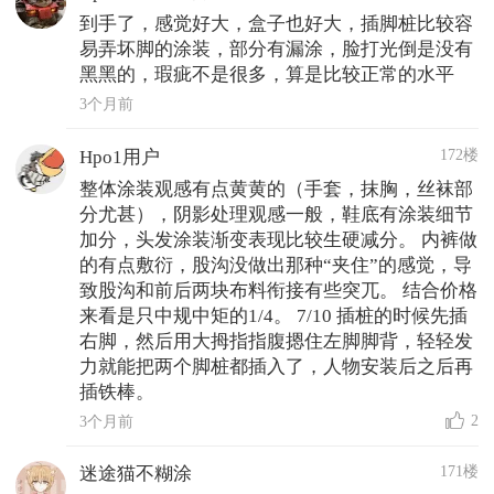
到手了，感觉好大，盒子也好大，插脚桩比较容
易弄坏脚的涂装，部分有漏涂，脸打光倒是没有
黑黑的，瑕疵不是很多，算是比较正常的水平
3个月前
172楼
Hpo1用户
整体涂装观感有点黄黄的（手套，抹胸，丝袜部
分尤甚），阴影处理观感一般，鞋底有涂装细节
加分，头发涂装渐变表现比较生硬减分。 内裤做
的有点敷衍，股沟没做出那种“夹住”的感觉，导
致股沟和前后两块布料衔接有些突兀。 结合价格
来看是只中规中矩的1/4。 7/10 插桩的时候先插
右脚，然后用大拇指指腹摁住左脚脚背，轻轻发
力就能把两个脚桩都插入了，人物安装后之后再
插铁棒。
2
3个月前
171楼
迷途猫不糊涂