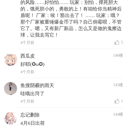
的风险……好怕怕…… 玩家：别怕，撑死胆大
的，饿死胆小的，勇敢的上！有咱给你当精神后
盾呢！ 厂家：唉！豁出去了！ …… 玩家：哦？
那个厂家被重锤爆金币了吗？自己倒霉呗，不管
它了。嗯，又有新厂新品，怎么又是做的鬼擦边
球，让我去骂它！
5
4个月前
146楼
西瓜皮
好耶(✪ω✪)
4个月前
145楼
鱼搜阴霾的雨天
哇哦出菏了
1
4个月前
144楼
忘记删除
4月6日出荷