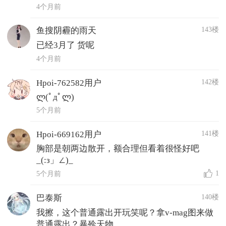
4个月前
143楼
鱼搜阴霾的雨天
已经3月了 货呢
4个月前
142楼
Hpoi-762582用户
ლ(ﾟдﾟლ)
5个月前
141楼
Hpoi-669162用户
胸部是朝两边散开，额合理但看着很怪好吧
_(:з」∠)_
1
5个月前
140楼
巴泰斯
我擦，这个普通露出开玩笑呢？拿v-mag图来做
普通露出？暴殄天物