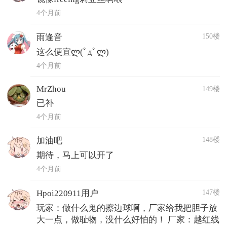
4个月前
150楼
雨逢音
这么便宜ლ(ﾟдﾟლ)
4个月前
MrZhou
149楼
已补
4个月前
148楼
加油吧
期待，马上可以开了
4个月前
147楼
Hpoi220911用户
玩家：做什么鬼的擦边球啊，厂家给我把胆子放
大一点，做耻物，没什么好怕的！ 厂家：越红线