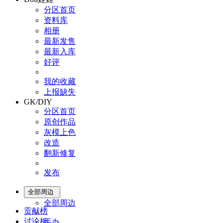
分区首页
资料库
相册
最新发售
最新入库
好评
我的收藏
上报缺失
GK/DIY
分区首页
原创作品
灰模上色
改造
翻新修复
发布
全部周边
全部周边
贡献榜
讨论板
手办