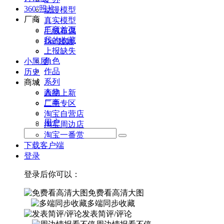
360°照片
动漫模型
厂商
真实模型
厂商首页
毛绒布偶
我的收藏
Doll娃娃
上报缺失
角色
小黑屋
作品
历史
系列
商城
人物
商品上新
厂商
二手专区
淘宝自营店
用户
淘宝周边店
淘宝一番赏
下载客户端
登录
登录后你可以：
免费看高清大图
多端同步收藏
发表简评/评论