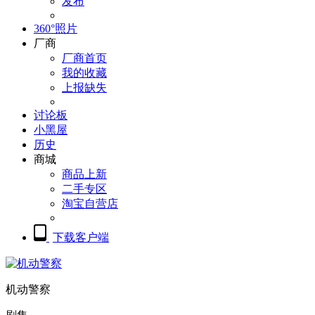
发布
360°照片
厂商
厂商首页
我的收藏
上报缺失
讨论板
小黑屋
历史
商城
商品上新
二手专区
淘宝自营店
下载客户端
机动警察