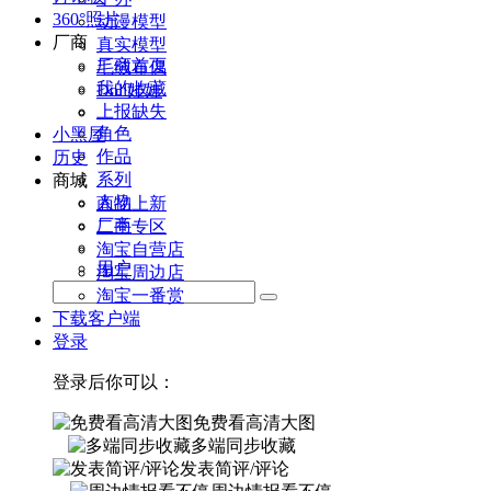
360°照片
动漫模型
厂商
真实模型
厂商首页
毛绒布偶
我的收藏
Doll娃娃
上报缺失
角色
小黑屋
作品
历史
系列
商城
人物
商品上新
厂商
二手专区
淘宝自营店
用户
淘宝周边店
淘宝一番赏
下载客户端
登录
登录后你可以：
免费看高清大图
多端同步收藏
发表简评/评论