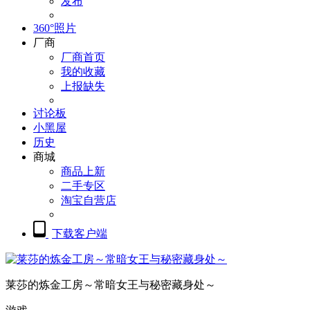
发布
360°照片
厂商
厂商首页
我的收藏
上报缺失
讨论板
小黑屋
历史
商城
商品上新
二手专区
淘宝自营店
下载客户端
莱莎的炼金工房～常暗女王与秘密藏身处～