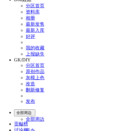
分区首页
资料库
相册
最新发售
最新入库
好评
我的收藏
上报缺失
GK/DIY
分区首页
原创作品
灰模上色
改造
翻新修复
发布
全部周边
全部周边
贡献榜
讨论板
手办