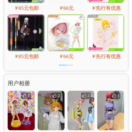
￥
85元包邮
￥
66元
￥
先行有优惠
￥
85元包邮
￥
66元
￥
先行有优惠
用户相册
1
2
2
1