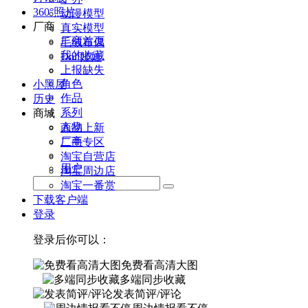
360°照片
动漫模型
厂商
真实模型
厂商首页
毛绒布偶
我的收藏
Doll娃娃
上报缺失
角色
小黑屋
作品
历史
系列
商城
人物
商品上新
厂商
二手专区
淘宝自营店
用户
淘宝周边店
淘宝一番赏
下载客户端
登录
登录后你可以：
免费看高清大图
多端同步收藏
发表简评/评论