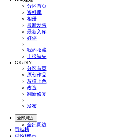
分区首页
资料库
相册
最新发售
最新入库
好评
我的收藏
上报缺失
GK/DIY
分区首页
原创作品
灰模上色
改造
翻新修复
发布
全部周边
全部周边
贡献榜
讨论板
手办