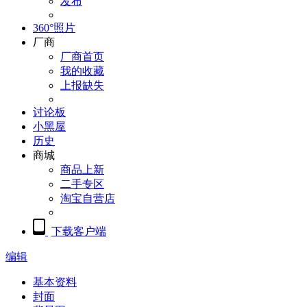
发布
360°照片
厂商
厂商首页
我的收藏
上报缺失
讨论板
小黑屋
历史
商城
商品上新
二手专区
淘宝自营店
下载客户端
编辑
基本资料
封面