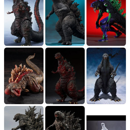
拉还获得了“新宿旅游大使任命书”。2017年11月3日，日
本纪念日协会正式认证11月3日为“哥斯拉日”。这是官方
首次正式为哥斯拉而设立节日。2018年10月18日，哥斯
拉成为美国太空总署(NASA)等研究团队定义的新星座。