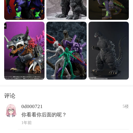
评论
0d000721
5楼
你看看你后面的呢？
1年前