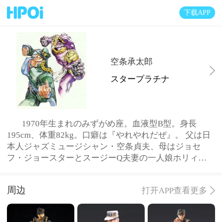
下载APP
空条承太郎
スタープラチナ
1970年生まれのみずがめ座。血液型B型。身長
195cm、体重82kg。口癖は『やれやれだぜ』。 父は日
本人ジャズミュージシャン・空条貞夫、母はジョセ
フ・ジョースターとスージーQ夫妻の一人娘ホリィ。
日本人とイギリス系アメリカ人のハーフである。空条
徐倫は実娘（長女）に当たる。 常に帽子と厚手のコー
周边
打开APP查看更多
ト（Part3においては学帽と学ラン）を身に着けてい
る。帽子は滅多なことが無い限り脱がない。頭脳明晰
で常に寡黙かつ沈着冷静だが、根は激情的な性格で正