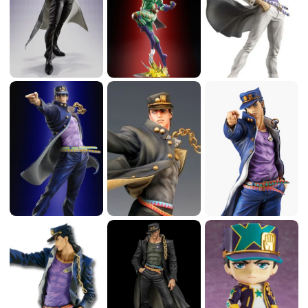
似たデザインだったが、物語が進むにつれ変化してい
った。また、スタープラチナ自身に独自の意識があっ
たり、射程距離外の物体を勝手に承太郎の元へ持って
来ることもあった。OVAでは、止められた時の中でも
承太郎が無意識の内に、スタープラチナがDIOの攻撃
を瞬間的だが防ぎ、反撃している。 スタープラチナ・
ザ・ワールド 当初は優れた基本能力を持つのみのスタ
ンドだったが、Part3の最終決戦においてDIOのザ・ワ
ールドと同じ時を止める能力に目覚めた。この能力は
Part4以降「スタープラチナ・ザ・ワールド」と命名さ
れ、Part6における解説では、この能力名がスタンド名
として扱われることもあった。 時を止められる時間
は、Part3では一瞬 - 5秒、Part4では0.5秒 - 2秒、Part6で
は2秒 - 5秒と、時期によって一定していない。Part6の
解説では、スタンドのスピードが光の速度（または時
間）を超えた時に、この世の時間を止めることができ
ると解説されている。