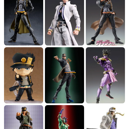
義感も強い。一方で自身も認める執念深い性格でもあ
る。 スタープラチナ（星の白金） 【破壊力 - A / スピ
ード - A / 持続力 - A / 射程距離 - C / 精密動作性 - A / 成
長性 - A→E（完成）】（『JOJO A-GO!GO!』による）
逞しい筋肉質の肉体を持った人型のスタンド。頭髪が
あり、デザインは「人型のスタンド」の中でも特に人
間に近い。 射程距離は約2メートルと短いが、他のス
タンドを寄せ付けない桁外れなパワー、スピード、精
密動作性、視力、動体視力を持ち、眼前から発射され
た銃弾を指で摘んで止めることもできる。決め技は
「オラオラ」の掛け声とともに拳の連打を相手に叩き
込む、通称「オラオラのラッシュ」。また、力を人差
し指と中指にためて伸ばし敵を切り裂く「流星指刺
（スターフィンガー）」もある。 スタンド名の由来
は、タロットカードの大アルカナ17番目のカード
「星」。後に「近距離パワー型」と呼ばれるタイプの
スタンドの原型である。その圧倒的な性能、能力、ま
た本体である承太郎の隙の無さから、Part4以降は「完
成された」「強くて無敵の」「史上最高（最強）の」
スタンドと形容されている。 登場初期は顔が承太郎に