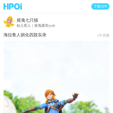
下载APP
摇曳七只猫
粘土星人｜摇曳露营yyds
海拉鲁人驯化四肢实录
1个月前