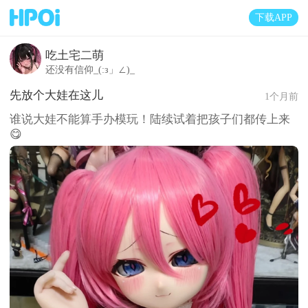
下载APP
吃土宅二萌
还没有信仰_(:з」∠)_
先放个大娃在这儿
1个月前
谁说大娃不能算手办模玩！陆续试着把孩子们都传上来
😋