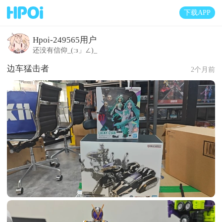
下载APP
Hpoi-249565用户
还没有信仰_(:з」∠)_
边车猛击者
2个月前