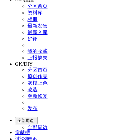
分区首页
资料库
相册
最新发售
最新入库
好评
我的收藏
上报缺失
GK/DIY
分区首页
原创作品
灰模上色
改造
翻新修复
发布
全部周边
全部周边
贡献榜
讨论板
手办