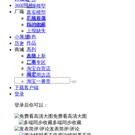
360°照片
动漫模型
厂商
真实模型
厂商首页
毛绒布偶
我的收藏
Doll娃娃
上报缺失
角色
小黑屋
作品
历史
系列
商城
人物
商品上新
厂商
二手专区
淘宝自营店
用户
淘宝周边店
淘宝一番赏
下载客户端
登录
登录后你可以：
免费看高清大图
多端同步收藏
发表简评/评论