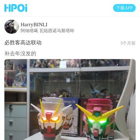
下载APP
HarryBINLI
阿纳塔噶 瓦哒西诺马斯塔咔
必胜客高达联动
3个月前
补去年没发的