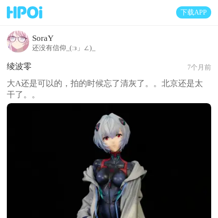
下载APP
SoraY
还没有信仰_(:з」∠)_
绫波零
7个月前
大A还是可以的，拍的时候忘了清灰了。。北京还是太
干了。。