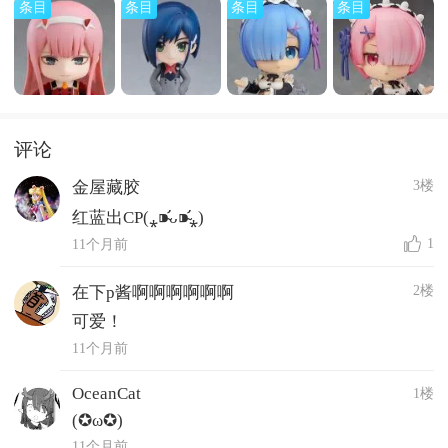
条目
条目
条目
条目
评论
3楼
金屋藏胶
红蓝出CP(⁎⁍̴̛ᴗ⁍̴̛⁎)
1
11个月前
2楼
在下p酱啊啊啊啊啊啊
可爱！
11个月前
OceanCat
1楼
(✪ω✪)
11个月前