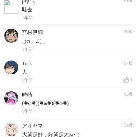
prprく
哇去
1年前
59楼
宫村伊钿
_(:з」∠)_
1年前
Tork
57楼
大
1
1年前
55楼
時崎
(✺ω✺)(✺ω✺)(✺ω✺)
1年前
54楼
アオヤマ
大就是好，好就是大|ω･`)