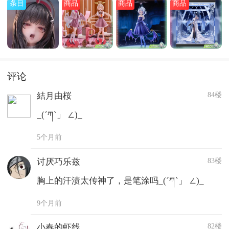
条目
商品
商品
商品
评论
84楼
結月由桜
_(´ཀ`」 ∠)_
5个月前
83楼
讨厌巧乐兹
胸上的汗渍太传神了，是笔涂吗_(´ཀ`」 ∠)_
9个月前
82楼
小春的虾线