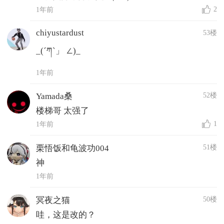
2
1年前
chiyustardust
53楼
_(´ཀ`」 ∠)_
1年前
52楼
Yamada桑
楼梯哥 太强了
1
1年前
51楼
栗悟饭和龟波功004
神
1年前
50楼
冥夜之猫
哇，这是改的？