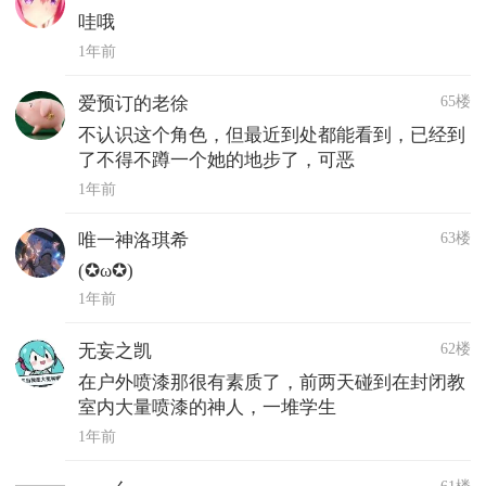
哇哦
1年前
65楼
爱预订的老徐
不认识这个角色，但最近到处都能看到，已经到
了不得不蹲一个她的地步了，可恶
1年前
63楼
唯一神洛琪希
(✪ω✪)
1年前
62楼
无妄之凯
在户外喷漆那很有素质了，前两天碰到在封闭教
室内大量喷漆的神人，一堆学生
1年前
61楼