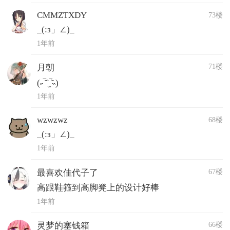
CMMZTXDY
73楼
_(:з」∠)_
1年前
71楼
月朝
(˶‾᷄⁻̫‾᷅˵)
1年前
wzwzwz
68楼
_(:з」∠)_
1年前
67楼
最喜欢佳代子了
高跟鞋箍到高脚凳上的设计好棒
1年前
66楼
灵梦的塞钱箱