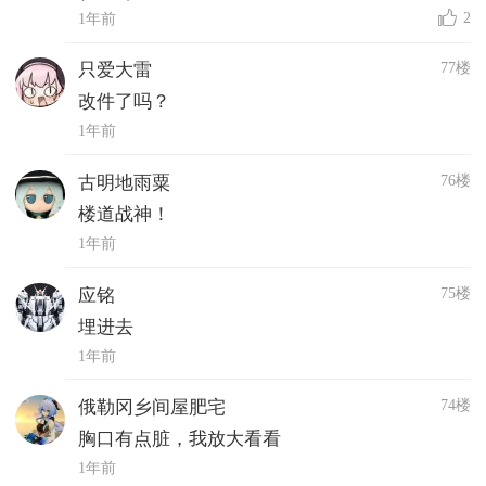
2
1年前
77楼
只爱大雷
改件了吗？
1年前
76楼
古明地雨粟
楼道战神！
1年前
75楼
应铭
埋进去
1年前
74楼
俄勒冈乡间屋肥宅
胸口有点脏，我放大看看
1年前