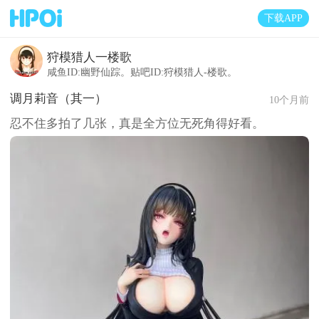
下载APP
狩模猎人一楼歌
咸鱼ID:幽野仙踪。贴吧ID:狩模猎人-楼歌。
调月莉音（其一）
10个月前
忍不住多拍了几张，真是全方位无死角得好看。