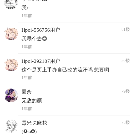
我ri
1年前
81楼
Hpoi-556756用户
我嘞个去😍
1年前
80楼
Hpoi-292107用户
这个是买上手办自己改的流汗吗 想要啊
1年前
79楼
墨余
无敌的颜
1年前
78楼
霉米味麻花
(✪ω✪)