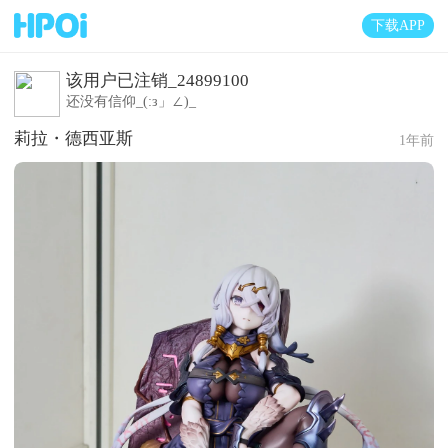
下载APP
该用户已注销_24899100
还没有信仰_(:з」∠)_
莉拉・德西亚斯
1年前