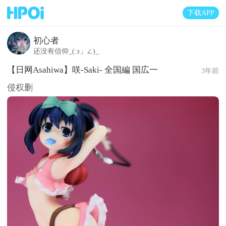
下载APP
初心者
还没有信仰_(:з」∠)_
【日网Asahiwa】咲-Saki- 全国編 国広一
3年前
侵权删