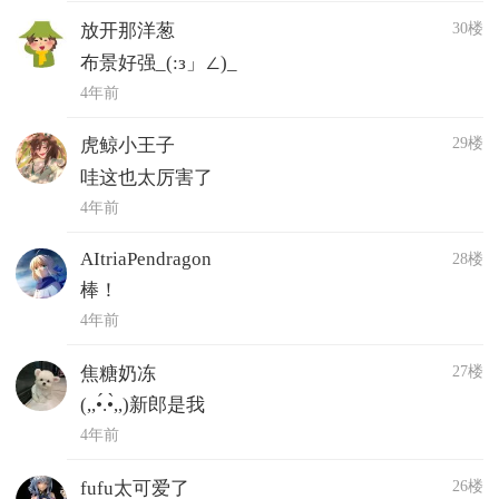
30楼
放开那洋葱
布景好强_(:з」∠)_
4年前
29楼
虎鲸小王子
哇这也太厉害了
4年前
AItriaPendragon
28楼
棒！
4年前
27楼
焦糖奶冻
(,,•́.•̀,,)新郎是我
4年前
26楼
fufu太可爱了