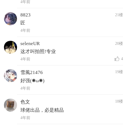
4年前
8823
21楼
匠
4年前
seleneUR
20楼
这才叫拍照!专业
4
4年前
19楼
雪風21476
好强(✺ω✺)
4年前
18楼
色文
球佬出品，必是精品
4年前