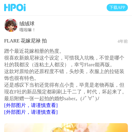
下载APP
绒绒球
嘎啦嘛！
FLARE 花嫁尼禄 拍
4年前
蹭个最近花嫁相册的热度。
很喜欢新娘尼禄这个设定，可惜我入坑晚，不管是哪个
社的我都没（连粘土人都没），幸亏Flare能再版。
这款对原绘的还原程度不错，头纱美，衣服上的拉链装
饰也很有特色。
还是感叹下当初还觉得有点小贵，毕竟是老物再版，但
现在F社的新品预定都刷刷上千二了，时代，坏起来了。
最后附赠一张一起拍的婚纱saber。(ﾉﾟ∀ﾟ)ﾉ
[外部图片，请谨慎查看]
[外部图片，请谨慎查看]