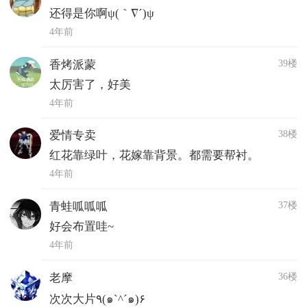
还得是你啊ψ(｀∇´)ψ
4年前
39楼
香烤派蒙
太厉害了，好美
4年前
38楼
爱情专卖
红花靠绿叶，花嫁靠背景。都需要帮衬。
4年前
37楼
青蛙呱呱呱
好会布置哇~
4年前
36楼
老摩
次次大片٩(๑`^´๑)۶