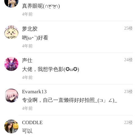
真养眼呢(∩ᵒ̴̶̷̤⌔ᵒ̴̶̷̤∩)
4年前
25楼
萝北胶
哟|ω･`)好看
4年前
24楼
声仕
大佬，我想学色影(✪ω✪)
4年前
Evamark13
23楼
专业啊，自己一直懒得好好拍照_(:з」∠)_
4年前
CODDLE
22楼
可以