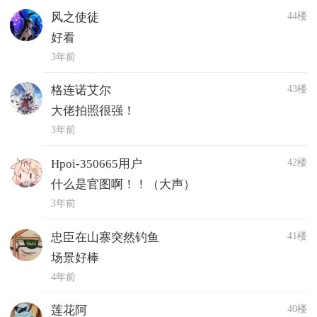
44楼
风之使徒
好看
3年前
43楼
格连诺艾尔
大佬拍照很强！
3年前
42楼
Hpoi-350665用户
什么是官图啊！！（大声）
3年前
41楼
忠臣在山寨突然钓鱼
场景好棒
4年前
40楼
莲花阿