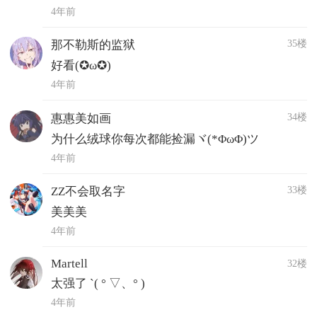
4年前
35楼
那不勒斯的监狱
好看(✪ω✪)
4年前
34楼
惠惠美如画
为什么绒球你每次都能捡漏ヾ(*ΦωΦ)ツ
4年前
33楼
ZZ不会取名字
美美美
4年前
Martell
32楼
太强了 ˋ( ° ▽、° )
4年前