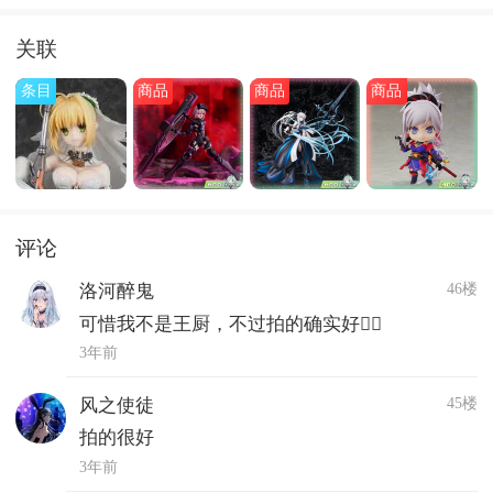
关联
条目
商品
商品
商品
评论
46楼
洛河醉鬼
可惜我不是王厨，不过拍的确实好👌🏻
3年前
45楼
风之使徒
拍的很好
3年前