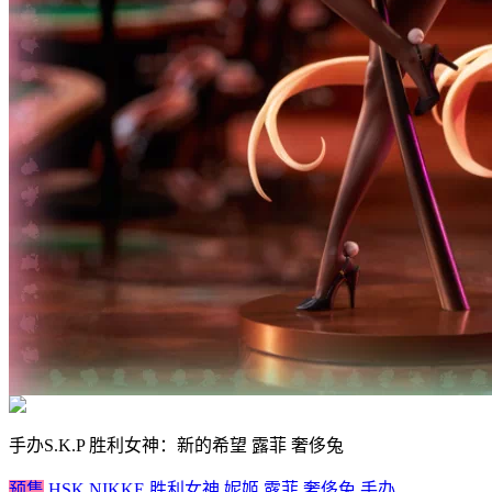
手办
S.K.P 胜利女神：新的希望 露菲 奢侈兔
预售
HSK NIKKE 胜利女神 妮姬 露菲 奢侈兔 手办