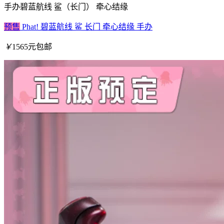
手办
碧蓝航线 鲨（长门） 牵心结缘
预售
Phat! 碧蓝航线 鲨 长门 牵心结缘 手办
￥
1565元包邮