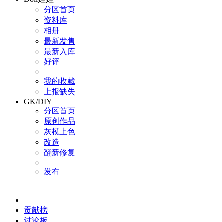
分区首页
资料库
相册
最新发售
最新入库
好评
我的收藏
上报缺失
GK/DIY
分区首页
原创作品
灰模上色
改造
翻新修复
发布
贡献榜
讨论板