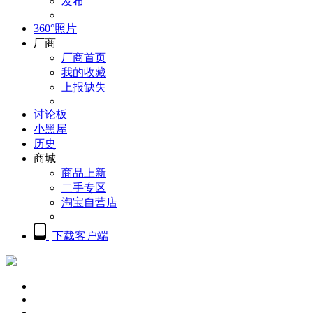
发布
360°照片
厂商
厂商首页
我的收藏
上报缺失
讨论板
小黑屋
历史
商城
商品上新
二手专区
淘宝自营店
下载客户端
概览
精品摄影