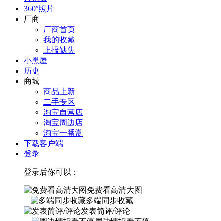
360°照片
厂商
厂商首页
我的收藏
上报缺失
小黑屋
历史
商城
商品上新
二手专区
淘宝自营店
淘宝周边店
淘宝一番赏
下载客户端
登录
登录后你可以：
免费看高清大图
多端同步收藏
发表简评/评论