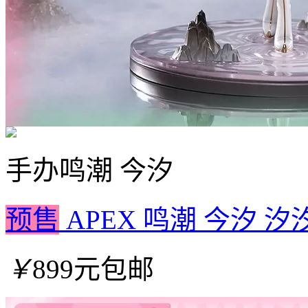
手办
鸣潮 今汐
预售
APEX 鸣潮 今汐 汐
￥
899元包邮