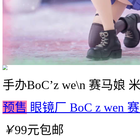
手办
BoC’z we\n 赛马娘 米浴
预售
眼镜厂 BoC z wen 
￥
99元包邮