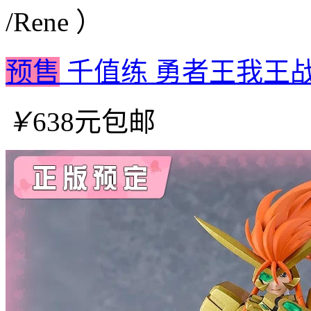
/Rene ）
预售
千值练 勇者王我王战牙 
￥
638元包邮