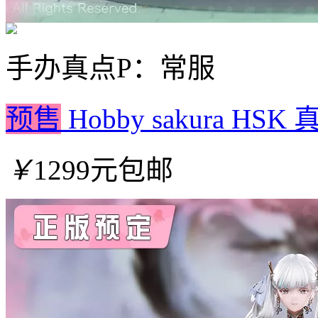
手办
真点P：常服
预售
Hobby sakura HS
￥
1299元包邮