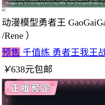
动漫模型
勇者王 GaoGaiGa
/Rene ）
预售
千值练 勇者王我王战牙 
￥
638元包邮