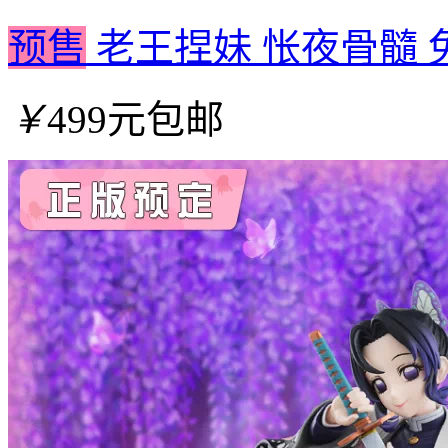
预售
老王捏妹 怅夜骨髓 兔美
￥
499元包邮