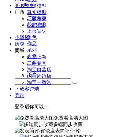
360°照片
动漫模型
厂商
真实模型
厂商首页
毛绒布偶
我的收藏
Doll娃娃
上报缺失
角色
小黑屋
作品
历史
系列
商城
人物
商品上新
厂商
二手专区
淘宝自营店
用户
淘宝周边店
淘宝一番赏
下载客户端
登录
登录后你可以：
免费看高清大图
多端同步收藏
发表简评/评论