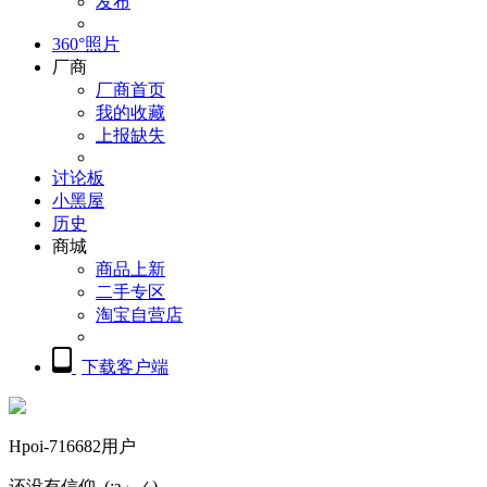
发布
360°照片
厂商
厂商首页
我的收藏
上报缺失
讨论板
小黑屋
历史
商城
商品上新
二手专区
淘宝自营店
下载客户端
Hpoi-716682用户
还没有信仰_(:з」∠)_