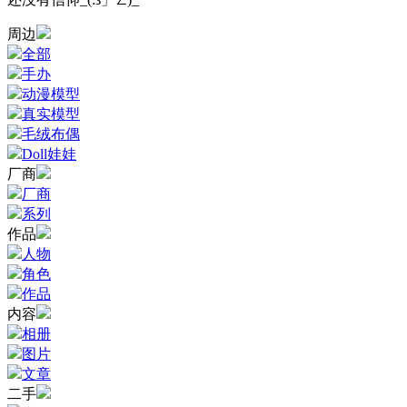
周边
全部
手办
动漫模型
真实模型
毛绒布偶
Doll娃娃
厂商
厂商
系列
作品
人物
角色
作品
内容
相册
图片
文章
二手