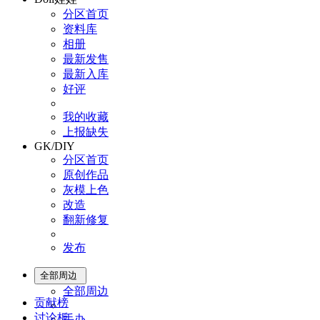
分区首页
资料库
相册
最新发售
最新入库
好评
我的收藏
上报缺失
GK/DIY
分区首页
原创作品
灰模上色
改造
翻新修复
发布
全部周边
全部周边
贡献榜
讨论板
手办