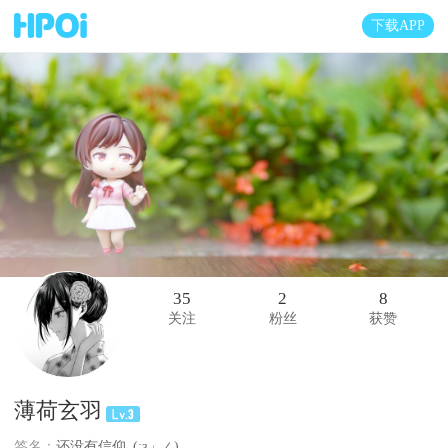
下载APP
35
2
8
关注
粉丝
获赞
薄荷玄羽
签名：
还没有信仰_(:з」∠)_