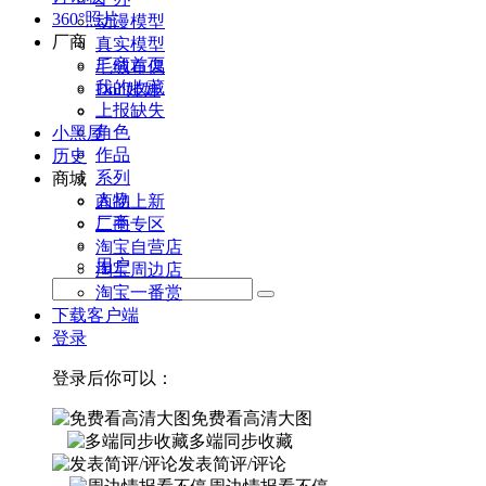
360°照片
动漫模型
厂商
真实模型
厂商首页
毛绒布偶
我的收藏
Doll娃娃
上报缺失
角色
小黑屋
作品
历史
系列
商城
人物
商品上新
厂商
二手专区
淘宝自营店
用户
淘宝周边店
淘宝一番赏
下载客户端
登录
登录后你可以：
免费看高清大图
多端同步收藏
发表简评/评论