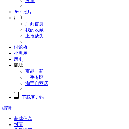
发布
360°照片
厂商
厂商首页
我的收藏
上报缺失
讨论板
小黑屋
历史
商城
商品上新
二手专区
淘宝自营店
下载客户端
编辑
基础信息
封面