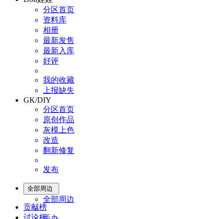
分区首页
资料库
相册
最新发售
最新入库
好评
我的收藏
上报缺失
GK/DIY
分区首页
原创作品
灰模上色
改造
翻新修复
发布
全部周边
全部周边
贡献榜
讨论板
手办