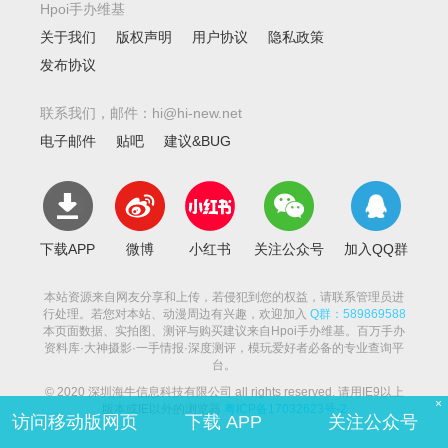
Hpoi手办维基
关于我们
版权声明
用户协议
隐私政策
发布协议
联系我们，邮件：hi@hi-new.net
电子邮件
贴吧
建议&BUG
下载APP
微博
小红书
关注公众号
加入QQ群
本站资源来自网友分享和上传，若侵犯到您的权益，请联系管理员进
行处理。若您对本站、动漫周边有兴趣，欢迎加入
Q群：589869588
本页面数据、实拍图、测评与购买建议来自Hpoi手办维基。百万手办
资料库·大神摄影·一手情报·深度测评，模玩爱好者必备的专业查询平
台。
© 2020 深圳海牛信息科技有限公司 all rights reserved. 请用IE9以上
×
版本或IE以外的浏览器
粤ICP备17032623号-2
访问移动版网页
下载 APP
关注公众号