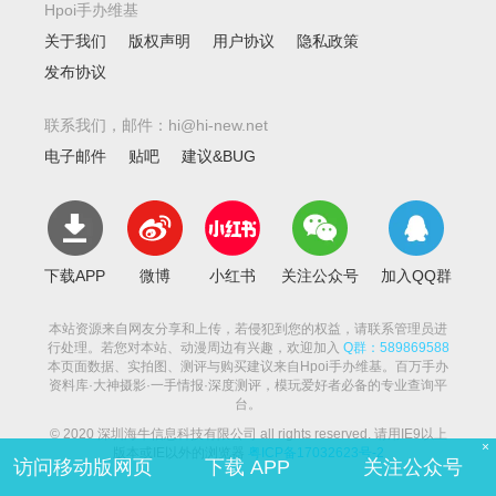
Hpoi手办维基
关于我们
版权声明
用户协议
隐私政策
发布协议
联系我们，邮件：hi@hi-new.net
电子邮件
贴吧
建议&BUG
下载APP
微博
小红书
关注公众号
加入QQ群
本站资源来自网友分享和上传，若侵犯到您的权益，请联系管理员进
行处理。若您对本站、动漫周边有兴趣，欢迎加入
Q群：589869588
本页面数据、实拍图、测评与购买建议来自Hpoi手办维基。百万手办
资料库·大神摄影·一手情报·深度测评，模玩爱好者必备的专业查询平
台。
© 2020 深圳海牛信息科技有限公司 all rights reserved. 请用IE9以上
×
版本或IE以外的浏览器
粤ICP备17032623号-2
访问移动版网页
下载 APP
关注公众号