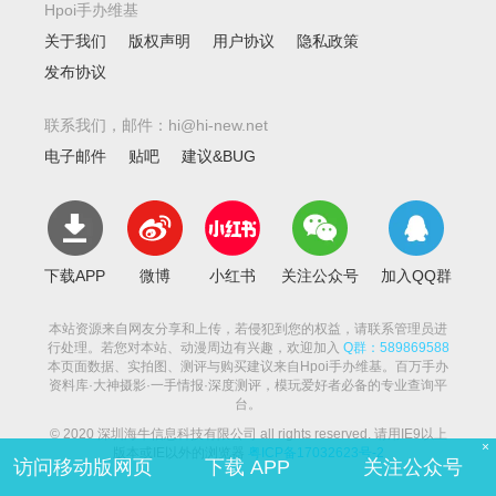
Hpoi手办维基
关于我们
版权声明
用户协议
隐私政策
发布协议
联系我们，邮件：hi@hi-new.net
电子邮件
贴吧
建议&BUG
下载APP
微博
小红书
关注公众号
加入QQ群
本站资源来自网友分享和上传，若侵犯到您的权益，请联系管理员进
行处理。若您对本站、动漫周边有兴趣，欢迎加入
Q群：589869588
本页面数据、实拍图、测评与购买建议来自Hpoi手办维基。百万手办
资料库·大神摄影·一手情报·深度测评，模玩爱好者必备的专业查询平
台。
© 2020 深圳海牛信息科技有限公司 all rights reserved. 请用IE9以上
×
版本或IE以外的浏览器
粤ICP备17032623号-2
访问移动版网页
下载 APP
关注公众号