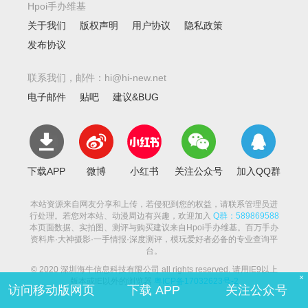
Hpoi手办维基
关于我们
版权声明
用户协议
隐私政策
发布协议
联系我们，邮件：hi@hi-new.net
电子邮件
贴吧
建议&BUG
下载APP
微博
小红书
关注公众号
加入QQ群
本站资源来自网友分享和上传，若侵犯到您的权益，请联系管理员进
行处理。若您对本站、动漫周边有兴趣，欢迎加入
Q群：589869588
本页面数据、实拍图、测评与购买建议来自Hpoi手办维基。百万手办
资料库·大神摄影·一手情报·深度测评，模玩爱好者必备的专业查询平
台。
© 2020 深圳海牛信息科技有限公司 all rights reserved. 请用IE9以上
×
版本或IE以外的浏览器
粤ICP备17032623号-2
访问移动版网页
下载 APP
关注公众号