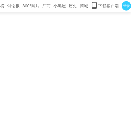
献榜
讨论板
360°照片
厂商
小黑屋
历史
商城
下载客户端
登录