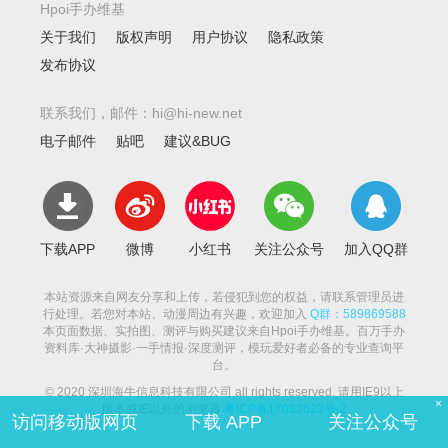
Hpoi手办维基
关于我们
版权声明
用户协议
隐私政策
发布协议
联系我们，邮件：hi@hi-new.net
电子邮件
贴吧
建议&BUG
下载APP
微博
小红书
关注公众号
加入QQ群
本站资源来自网友分享和上传，若侵犯到您的权益，请联系管理员进
行处理。若您对本站、动漫周边有兴趣，欢迎加入
Q群：589869588
本页面数据、实拍图、测评与购买建议来自Hpoi手办维基。百万手办
资料库·大神摄影·一手情报·深度测评，模玩爱好者必备的专业查询平
台。
© 2020 深圳海牛信息科技有限公司 all rights reserved. 请用IE9以上
×
版本或IE以外的浏览器
粤ICP备17032623号-2
访问移动版网页
下载 APP
关注公众号