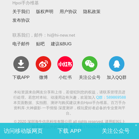
Hpoi手办维基
关于我们
版权声明
用户协议
隐私政策
发布协议
联系我们，邮件：hi@hi-new.net
电子邮件
贴吧
建议&BUG
下载APP
微博
小红书
关注公众号
加入QQ群
本站资源来自网友分享和上传，若侵犯到您的权益，请联系管理员进
行处理。若您对本站、动漫周边有兴趣，欢迎加入
Q群：589869588
本页面数据、实拍图、测评与购买建议来自Hpoi手办维基。百万手办
资料库·大神摄影·一手情报·深度测评，模玩爱好者必备的专业查询平
台。
© 2020 深圳海牛信息科技有限公司 all rights reserved. 请用IE9以上
×
版本或IE以外的浏览器
粤ICP备17032623号-2
访问移动版网页
下载 APP
关注公众号