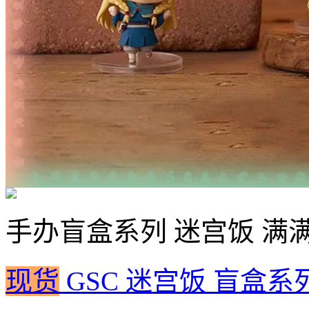
手办
盲盒系列 迷宫饭 满
现货
GSC 迷宫饭 盲盒系