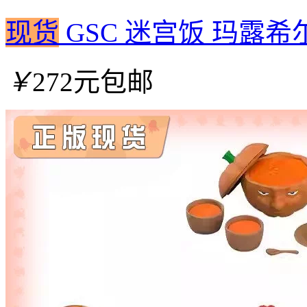
现货
GSC 迷宫饭 玛露希
￥
272元包邮