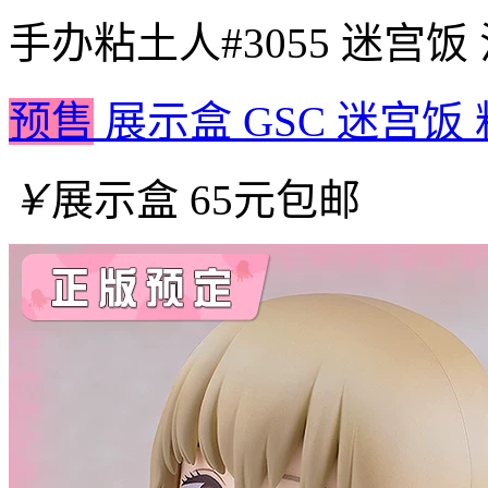
手办
粘土人#3055 迷宫
预售
展示盒 GSC 迷宫饭
￥
展示盒 65元包邮