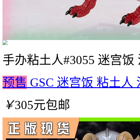
手办
粘土人#3055 迷宫
预售
GSC 迷宫饭 粘土人
￥
305元包邮