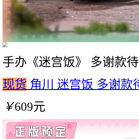
手办
《迷宫饭》 多谢款待
现货
角川 迷宫饭 多谢款待
￥
609元