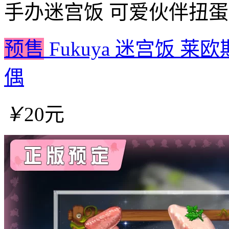
手办
迷宫饭 可爱伙伴扭蛋
预售
Fukuya 迷宫饭 莱
偶
￥
20元