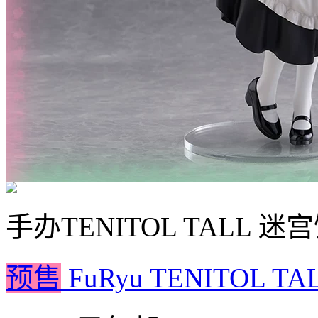
手办
TENITOL TALL
预售
FuRyu TENITOL