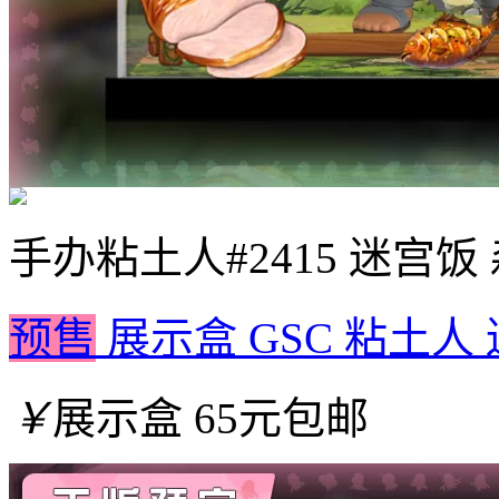
手办
粘土人#2415 迷宫饭
预售
展示盒 GSC 粘土人
￥
展示盒 65元包邮