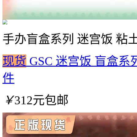
手办
盲盒系列 迷宫饭 粘
现货
GSC 迷宫饭 盲盒系列
件
￥
312元包邮