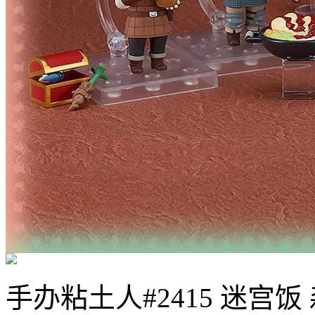
手办
粘土人#2415 迷宫饭