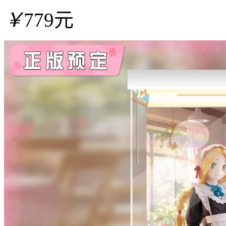
￥
779元