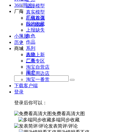
360°照片
动漫模型
厂商
真实模型
厂商首页
毛绒布偶
我的收藏
Doll娃娃
上报缺失
角色
小黑屋
作品
历史
系列
商城
人物
商品上新
厂商
二手专区
淘宝自营店
用户
淘宝周边店
淘宝一番赏
下载客户端
登录
登录后你可以：
免费看高清大图
多端同步收藏
发表简评/评论