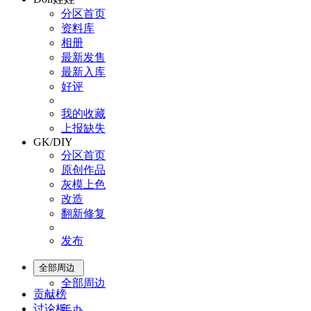
分区首页
资料库
相册
最新发售
最新入库
好评
我的收藏
上报缺失
GK/DIY
分区首页
原创作品
灰模上色
改造
翻新修复
发布
全部周边
全部周边
贡献榜
讨论板
手办