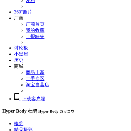
发布
360°照片
厂商
厂商首页
我的收藏
上报缺失
讨论板
小黑屋
历史
商城
商品上新
二手专区
淘宝自营店
下载客户端
Hyper Body 杜鹃
Hyper Body カッコウ
概览
精品摄影