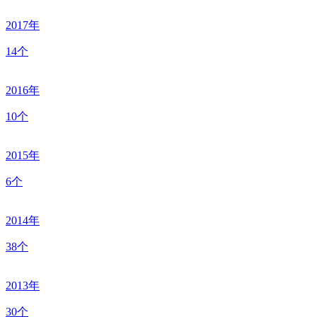
2017年
14个
2016年
10个
2015年
6个
2014年
38个
2013年
30个