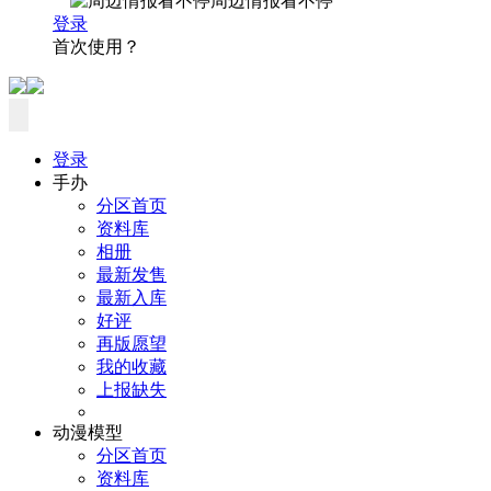
周边情报看不停
登录
首次使用？
登录
手办
分区首页
资料库
相册
最新发售
最新入库
好评
再版愿望
我的收藏
上报缺失
动漫模型
分区首页
资料库