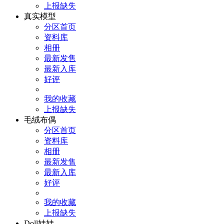
上报缺失
真实模型
分区首页
资料库
相册
最新发售
最新入库
好评
我的收藏
上报缺失
毛绒布偶
分区首页
资料库
相册
最新发售
最新入库
好评
我的收藏
上报缺失
Doll娃娃