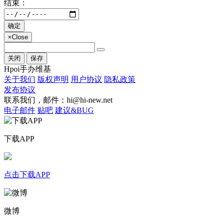
结束：
确定
×
Close
关闭
保存
Hpoi手办维基
关于我们
版权声明
用户协议
隐私政策
发布协议
联系我们，邮件：hi@hi-new.net
电子邮件
贴吧
建议&BUG
下载APP
点击下载APP
微博