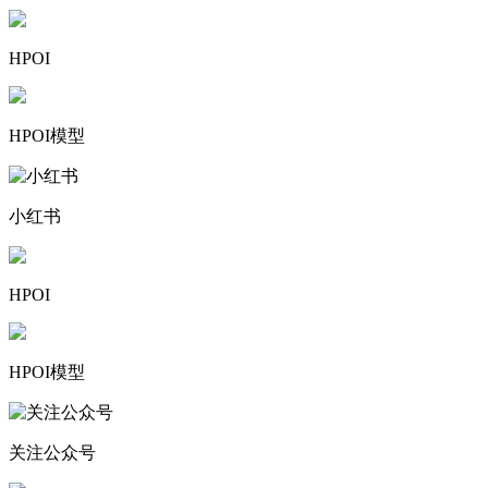
HPOI
HPOI模型
小红书
HPOI
HPOI模型
关注公众号