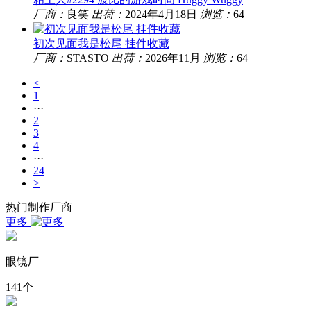
厂商：
良笑
出荷：
2024年4月18日
浏览：
64
初次见面我是松尾 挂件收藏
厂商：
STASTO
出荷：
2026年11月
浏览：
64
<
1
···
2
3
4
···
24
>
热门制作厂商
更多
眼镜厂
141个