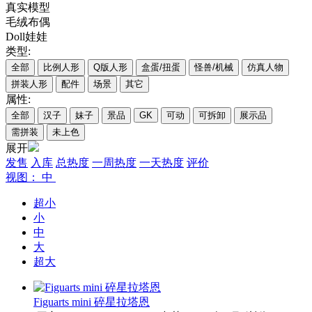
真实模型
毛绒布偶
Doll娃娃
类型:
全部
比例人形
Q版人形
盒蛋/扭蛋
怪兽/机械
仿真人物
拼装人形
配件
场景
其它
属性:
全部
汉子
妹子
景品
GK
可动
可拆卸
展示品
需拼装
未上色
展开
发售
入库
总热度
一周热度
一天热度
评价
视图： 中
超小
小
中
大
超大
Figuarts mini 碎星拉塔恩