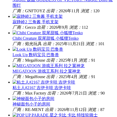
围灯
厂商：
GNFTOYZ
出荷：
2026年11月
浏览：
120
寂静岭2 三角酱 手机支架
厂商：
Gecco
出荷：
2026年9月
浏览：
112
Chibi Creature 双尾甜狐 小狐狸Tenko
厂商：
焰光玩具
出荷：
2025年11月21日
浏览：
101
Look Up 数码宝贝 巴鲁兽
厂商：
MegaHouse
出荷：
2025年1月
浏览：
91
MEGATOON 游戏王系列 拉之翼神龙
厂商：
MegaHouse
出荷：
2025年4月
浏览：
91
粘土人#2167 吉伊卡哇 吉伊卡哇
厂商：
Max Factory
出荷：
2026年7月21日
浏览：
90
神秘面包小子的房间
厂商：
RE-MENT
出荷：
2026年11月12日
浏览：
87