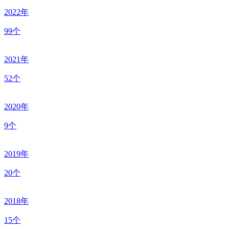
2022年
99个
2021年
52个
2020年
9个
2019年
20个
2018年
15个