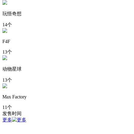
玩悟奇想
14个
F4F
13个
动物星球
13个
Max Factory
11个
发售时间
更多