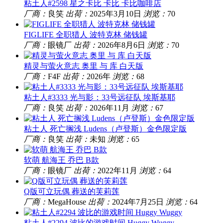
粘土人#2598 星之卡比 卡比 卡比咖啡店
厂商：
良笑
出荷：
2025年3月10日
浏览：
70
FIGLIFE 全职猎人 波特克林 储钱罐
厂商：
眼镜厂
出荷：
2026年8月6日
浏览：
70
精灵与萤火意志 奥里 与 库 白天版
厂商：
F4F
出荷：
2026年
浏览：
68
粘土人#3333 光与影：33号远征队 埃斯基耶
厂商：
良笑
出荷：
2026年11月
浏览：
67
粘土人 死亡搁浅 Ludens（卢登斯）金色限定版
厂商：
良笑
出荷：
未知
浏览：
65
软萌 航海王 乔巴 B款
厂商：
眼镜厂
出荷：
2022年11月
浏览：
64
Q版可立玩偶 葬送的芙莉莲
厂商：
MegaHouse
出荷：
2024年7月25日
浏览：
64
粘土人#2294 波比的游戏时间 Huggy Wuggy