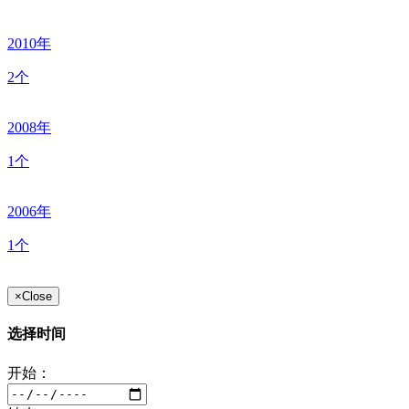
2010年
2个
2008年
1个
2006年
1个
×
Close
选择时间
开始：