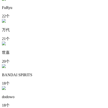
FuRyu
22个
万代
21个
世嘉
20个
BANDAI SPIRITS
18个
dodowo
18个