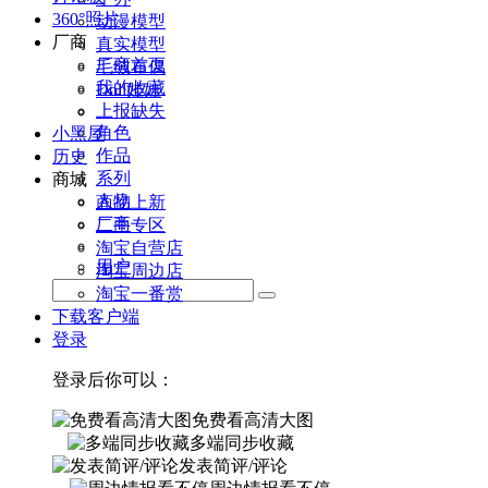
360°照片
动漫模型
厂商
真实模型
厂商首页
毛绒布偶
我的收藏
Doll娃娃
上报缺失
角色
小黑屋
作品
历史
系列
商城
人物
商品上新
厂商
二手专区
淘宝自营店
用户
淘宝周边店
淘宝一番赏
下载客户端
登录
登录后你可以：
免费看高清大图
多端同步收藏
发表简评/评论