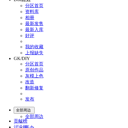
分区首页
资料库
相册
最新发售
最新入库
好评
我的收藏
上报缺失
GK/DIY
分区首页
原创作品
灰模上色
改造
翻新修复
发布
全部周边
全部周边
贡献榜
讨论板
手办