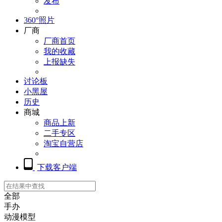
发布
360°照片
厂商
厂商首页
我的收藏
上报缺失
讨论板
小黑屋
历史
商城
商品上新
二手专区
淘宝自营店
下载客户端
全部
手办
动漫模型