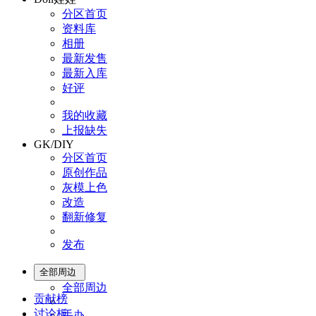
分区首页
资料库
相册
最新发售
最新入库
好评
我的收藏
上报缺失
GK/DIY
分区首页
原创作品
灰模上色
改造
翻新修复
发布
全部周边
全部周边
贡献榜
讨论板
手办