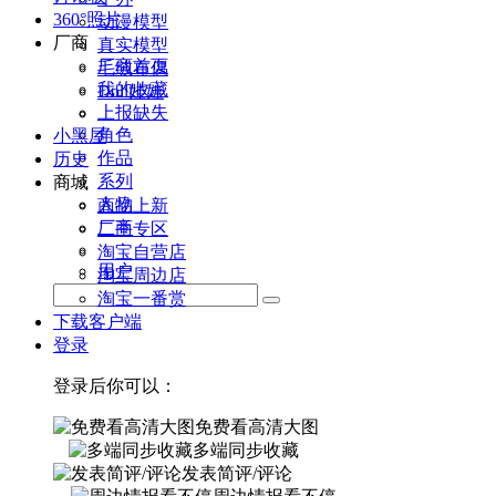
360°照片
动漫模型
厂商
真实模型
厂商首页
毛绒布偶
我的收藏
Doll娃娃
上报缺失
角色
小黑屋
作品
历史
系列
商城
人物
商品上新
厂商
二手专区
淘宝自营店
用户
淘宝周边店
淘宝一番赏
下载客户端
登录
登录后你可以：
免费看高清大图
多端同步收藏
发表简评/评论