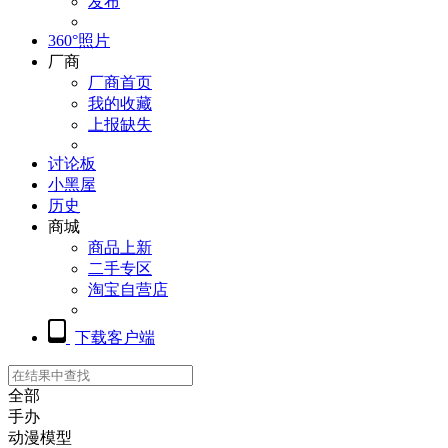
发布
360°照片
厂商
厂商首页
我的收藏
上报缺失
讨论板
小黑屋
历史
商城
商品上新
二手专区
淘宝自营店
下载客户端
全部
手办
动漫模型