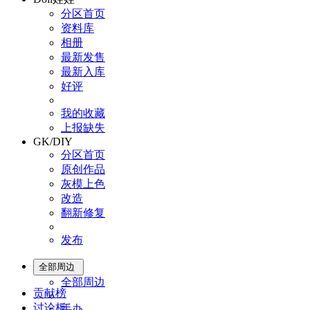
分区首页
资料库
相册
最新发售
最新入库
好评
我的收藏
上报缺失
GK/DIY
分区首页
原创作品
灰模上色
改造
翻新修复
发布
全部周边
全部周边
贡献榜
讨论板
手办