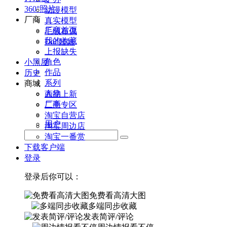
360°照片
动漫模型
厂商
真实模型
厂商首页
毛绒布偶
我的收藏
Doll娃娃
上报缺失
角色
小黑屋
作品
历史
系列
商城
人物
商品上新
厂商
二手专区
淘宝自营店
用户
淘宝周边店
淘宝一番赏
下载客户端
登录
登录后你可以：
免费看高清大图
多端同步收藏
发表简评/评论