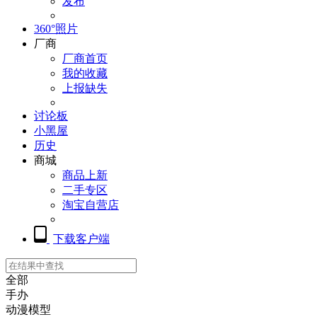
发布
360°照片
厂商
厂商首页
我的收藏
上报缺失
讨论板
小黑屋
历史
商城
商品上新
二手专区
淘宝自营店
下载客户端
全部
手办
动漫模型